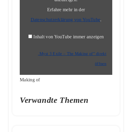
anzeigen
Erfahre mehr in der
Datenschutzerklärung von YouTube
.
Inhalt von YouTube immer anzeigen
„Myst 3 Exile – The Making of“ direkt
öffnen
Making of
Verwandte Themen