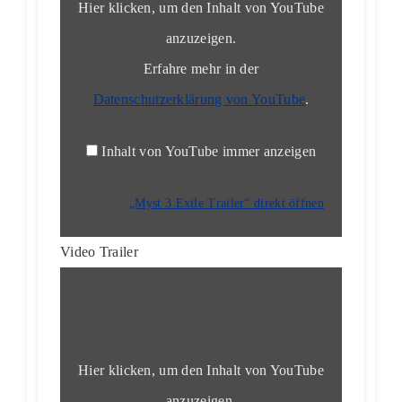
Hier klicken, um den Inhalt von YouTube
anzuzeigen.
Erfahre mehr in der
Datenschutzerklärung von YouTube
.
Inhalt von YouTube immer anzeigen
„Myst 3 Exile Trailer“ direkt öffnen
Video Trailer
„Myst
3
Exile
–
The
Making
of“
Hier klicken, um den Inhalt von YouTube
von
YouTube
anzuzeigen.