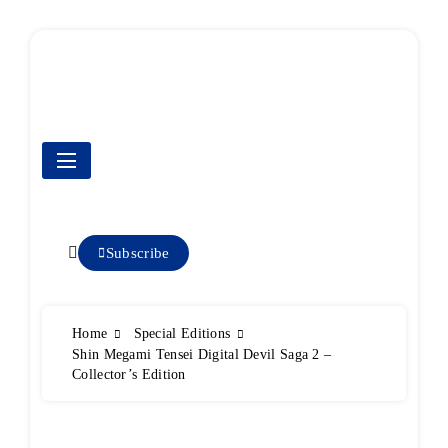
Skip
to
content
PS2 zocker
Subscribe
Home
Special Editions
Shin Megami Tensei Digital Devil Saga 2 –
Collector’s Edition