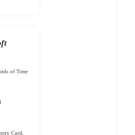
ft
ands of Time
e
l
mory Card,