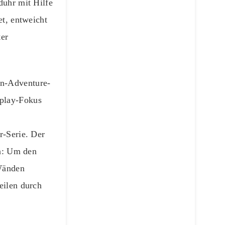
duhr mit Hilfe
et, entweicht
ter
on-Adventure-
eplay-Fokus
r-Serie. Der
en: Um den
 Wänden
eilen durch