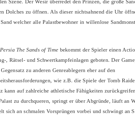
len Szene. Der Wesir überredet den Prinzen, die große San
en Dolches zu öffnen. Als dieser nichtsahnend die Uhr öffn
 Sand welcher alle Palastbewohner in willenlose Sandmons
 Persia The Sands of Time
bekommt der Spieler einen Acti
ng-, Rätsel- und Schwertkampfeinlagen geboten. Der Gam
m Gegensatz zu anderen Genreablegern eher auf den
eitsherausforderungen, wie z.B. die Spiele der Tomb Raide
nz kann auf zahlreiche athletische Fähigkeiten zurückgreif
Palast zu durchqueren, springt er über Abgründe, läuft an
elt sich an schmalen Vorsprüngen vorbei und schwingt an S