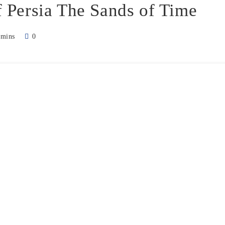
f Persia The Sands of Time
 mins
0