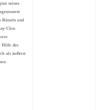
ginn seines
rgesteuerte
n Rätseln und
lay-Clou
uvor
 Hilfe des
ch als äußerst
ben.