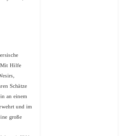
ersische
Mit Hilfe
Wesirs,
aren Schätze
ein an einem
erwehrt und im
eine große