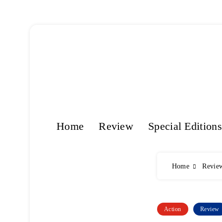
Skip
to
content
Home
Review
Special Editions
Home
Revie
Action
Review