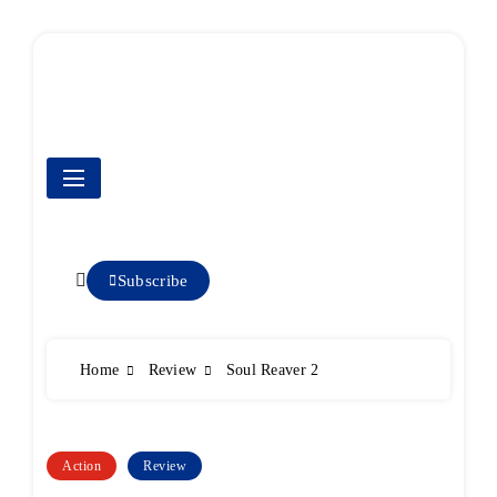
Skip
to
content
PS2 zocker
Subscribe
Home
Review
Soul Reaver 2
Action
Review