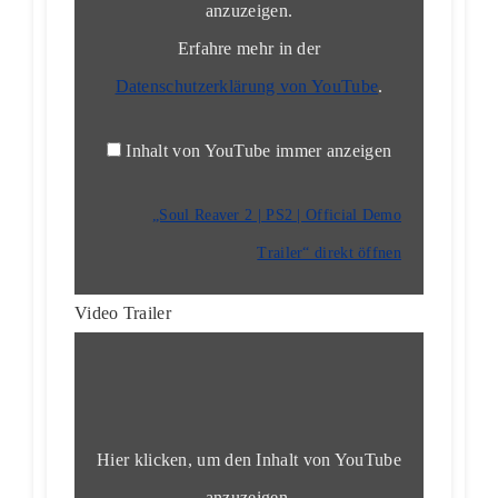
anzuzeigen.
von
YouTube
anzeigen
Erfahre mehr in der
Datenschutzerklärung von YouTube
.
Inhalt von YouTube immer anzeigen
„Soul Reaver 2 | PS2 | Official Demo
Trailer“ direkt öffnen
Video Trailer
„Soul
Reaver
2
|
PS2
|
TV
Hier klicken, um den Inhalt von YouTube
Commercial
USA
anzuzeigen.