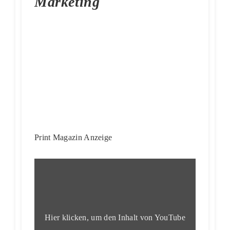
Marketing
Print Magazin Anzeige
„Soul
Reaver
2
|
PS2
|
Official
Hier klicken, um den Inhalt von YouTube
Demo
Trailer“